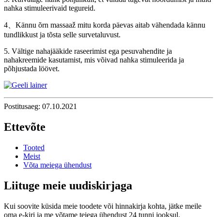
nahka stimuleerivaid tegureid.
4、Kännu õrn massaaž mitu korda päevas aitab vähendada kännu
tundlikkust ja tõsta selle survetaluvust.
5. Vältige nahajääkide raseerimist ega pesuvahendite ja
nahakreemide kasutamist, mis võivad nahka stimuleerida ja
põhjustada löövet.
Postitusaeg: 07.10.2021
Ettevõte
Tooted
Meist
Võta meiega ühendust
Liituge meie uudiskirjaga
Kui soovite küsida meie toodete või hinnakirja kohta, jätke meile
oma e-kiri ja me võtame teiega ühendust 24 tunni jooksul.