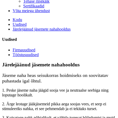
Tehase ringkäik
Sertifikaadid
Võta meiega ühendust
Kodu
Uudised
Järelejäänud jäsemete nahahooldus
Uudised
Firmauudised
Tööstusuudised
Järelejäänud jäsemete nahahooldus
Jäseme naha heas seisukorras hoidmiseks on soovitatav
puhastada igal õhtul.
1. Peske jäseme naha jäägid sooja vee ja neutraalse seebiga ning
loputage hoolikalt.
2. Ärge leotage jääkjäsemeid pikka aega soojas vees, et seep ei
stimuleeriks nahka, et see pehmendab ja ei tekitaks turset.
3. Kuivatage nahk põhjalikult, et vältida tugevat hõõrdumist ja muid