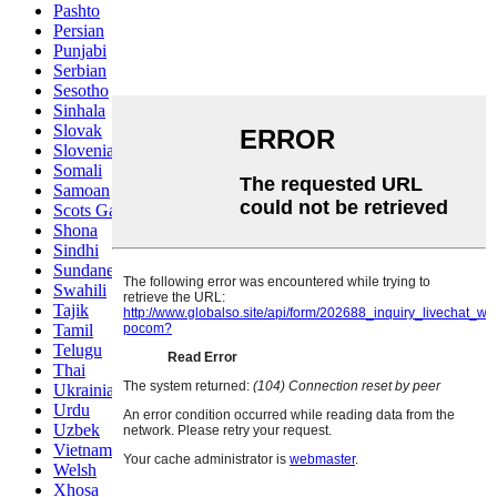
Pashto
Persian
Punjabi
Serbian
Sesotho
Sinhala
Slovak
Slovenian
Somali
Samoan
Scots Gaelic
Shona
Sindhi
Sundanese
Swahili
Tajik
Tamil
Telugu
Thai
Ukrainian
Urdu
Uzbek
Vietnamese
Welsh
Xhosa