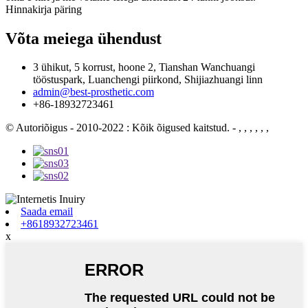
Hinnakirja päring
Võta meiega ühendust
3 ühikut, 5 korrust, hoone 2, Tianshan Wanchuangi
tööstuspark, Luanchengi piirkond, Shijiazhuangi linn
admin@best-prosthetic.com
+86-18932723461
© Autoriõigus - 2010-2022 : Kõik õigused kaitstud.
- , , , , , ,
Saada email
+8618932723461
x