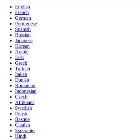
English
French
German
Portuguese
Spanish
Russian
Japanese
Korean
Arabic
Irish
Greek
Turkish
Italian
Danish
Romanian
Indonesian
Czech
Afrikaans
Swedish
Polish
Basque
Catalan
Esperanto
Hindi