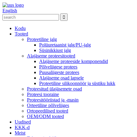
English
Kodu
Tooted
Proteetiline jalg
Polüuretaanist jalg/PU-jalg
Süsinikkiust jalg
Alajäseme proteesitooted
Alajäseme proteeside komponendid
Põlveliigese protees
Puusaliigeste protees
Alajäseme osad lapsele
Proteetiline silikoonnöör ja süstiku lukk
Proteesitud ülajäsemete osad
Proteesi tooraine
Proteesitööriistad ja -masin
Orteetiline põlveliiges
Ortopeedilised tooted
OEM/ODM tooted
Uudised
KKK-d
Meist