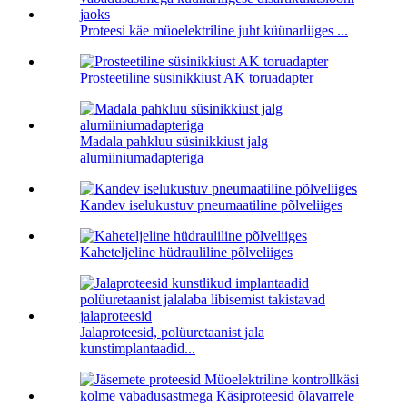
Proteesi käe müoelektriline juht küünarliiges ...
Prosteetiline süsinikkiust AK toruadapter
Madala pahkluu süsinikkiust jalg
alumiiniumadapteriga
Kandev iselukustuv pneumaatiline põlveliiges
Kaheteljeline hüdrauliline põlveliiges
Jalaproteesid, polüuretaanist jala
kunstimplantaadid...