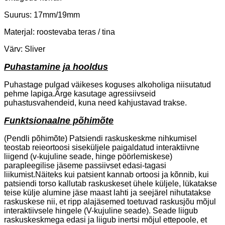
Suurus: 17mm/19mm
Materjal: roostevaba teras / tina
Värv: Sliver
Puhastamine ja hooldus
Puhastage pulgad väikeses koguses alkoholiga niisutatud
pehme lapiga.Ärge kasutage agressiivseid
puhastusvahendeid, kuna need kahjustavad trakse.
Funktsionaalne põhimõte
(Pendli põhimõte) Patsiendi raskuskeskme nihkumisel
teostab reieortoosi siseküljele paigaldatud interaktiivne
liigend (v-kujuline seade, hinge pöörlemiskese)
parapleegilise jäseme passiivset edasi-tagasi
liikumist.Näiteks kui patsient kannab ortoosi ja kõnnib, kui
patsiendi torso kallutab raskuskeset ühele küljele, lükatakse
teise külje alumine jäse maast lahti ja seejärel nihutatakse
raskuskese nii, et ripp alajäsemed toetuvad raskusjõu mõjul
interaktiivsele hingele (V-kujuline seade). Seade liigub
raskuskeskmega edasi ja liigub inertsi mõjul ettepoole, et