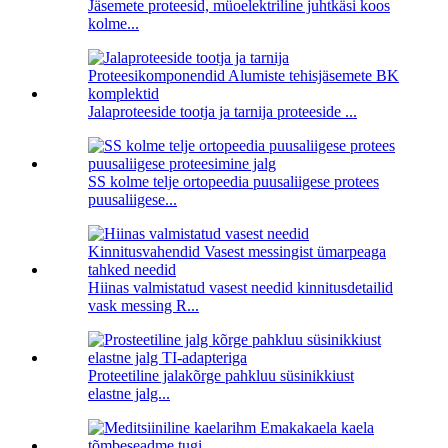
Jäsemete proteesid, müoelektriline juhtkäsi koos
kolme...
Jalaproteeside tootja ja tarnija proteeside ...
SS kolme telje ortopeedia puusaliigese protees
puusaliigese...
Hiinas valmistatud vasest needid kinnitusdetailid
vask messing R...
Proteetiline jalakõrge pahkluu süsinikkiust
elastne jalg...