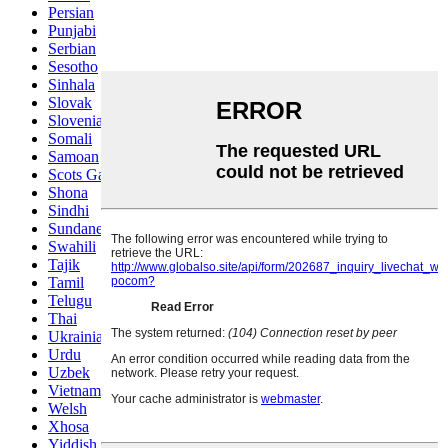
Persian
Punjabi
Serbian
Sesotho
Sinhala
Slovak
Slovenian
Somali
Samoan
Scots Gaelic
Shona
Sindhi
Sundanese
Swahili
Tajik
Tamil
Telugu
Thai
Ukrainian
Urdu
Uzbek
Vietnamese
Welsh
Xhosa
Yiddish