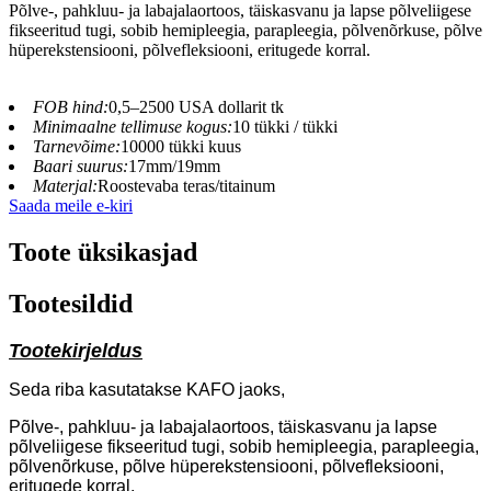
Põlve-, pahkluu- ja labajalaortoos, täiskasvanu ja lapse põlveliigese
fikseeritud tugi, sobib hemipleegia, parapleegia, põlvenõrkuse, põlve
hüperekstensiooni, põlvefleksiooni, eritugede korral.
FOB hind:
0,5–2500 USA dollarit tk
Minimaalne tellimuse kogus:
10 tükki / tükki
Tarnevõime:
10000 tükki kuus
Baari suurus:
17mm/19mm
Materjal:
Roostevaba teras/titainum
Saada meile e-kiri
Toote üksikasjad
Tootesildid
Tootekirjeldus
Seda riba kasutatakse KAFO jaoks,
Põlve-, pahkluu- ja labajalaortoos, täiskasvanu ja lapse
põlveliigese fikseeritud tugi, sobib hemipleegia, parapleegia,
põlvenõrkuse, põlve hüperekstensiooni, põlvefleksiooni,
eritugede korral.