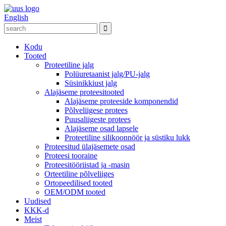
English
Kodu
Tooted
Proteetiline jalg
Polüuretaanist jalg/PU-jalg
Süsinikkiust jalg
Alajäseme proteesitooted
Alajäseme proteeside komponendid
Põlveliigese protees
Puusaliigeste protees
Alajäseme osad lapsele
Proteetiline silikoonnöör ja süstiku lukk
Proteesitud ülajäsemete osad
Proteesi tooraine
Proteesitööriistad ja -masin
Orteetiline põlveliiges
Ortopeedilised tooted
OEM/ODM tooted
Uudised
KKK-d
Meist