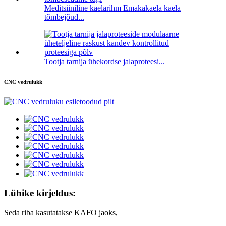
Meditsiiniline kaelarihm Emakakaela kaela
tõmbejõud...
Tootja tarnija ühekordse jalaproteesi...
CNC vedrulukk
Lühike kirjeldus:
Seda riba kasutatakse KAFO jaoks,