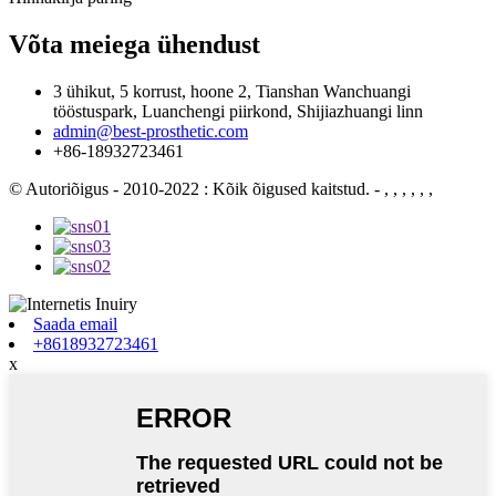
Võta meiega ühendust
3 ühikut, 5 korrust, hoone 2, Tianshan Wanchuangi
tööstuspark, Luanchengi piirkond, Shijiazhuangi linn
admin@best-prosthetic.com
+86-18932723461
© Autoriõigus - 2010-2022 : Kõik õigused kaitstud.
- , , , , , ,
Saada email
+8618932723461
x