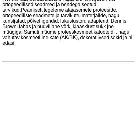
ortopeedilised seadmed ja nendega seotud
tarvikud.Peamiselt tegeleme alajäsemete proteeside,
ortopeediliste seadmete ja tarvikute, materjalide, nagu
kunstjalad, põlveliigendid, lukustustoru adapterid, Dennis
Browni lahas ja puuvillane võrk, klaaskiust sukk jne
müügiga. Samuti müüme proteeskosmeetikatooteid. , nagu
vahutav kosmeetiline kate (AK/BK), dekoratiivsed sokid ja nii
edasi.