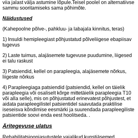
viia jalast välja astumine lõpule.Teisel poolel on alternatiivse
sammu sooritamiseks sama põhimõte.
Näidustused
(Kahepoolne põlve-, pahkluu- ja labajala kinnitus, teras)
1) Insuldi hemipleegiast põhjustatud põlveliigese ebapiisav
tugevus
2) Laste tuimus, alajäsemete tugevuse puudumine, liigesed
ei talu raskust
3) Patsiendid, kellel on parapleegia, alajäsemete nõrkus,
liigeste nõrkus
4) Parapleegiaga patsiendid (patsiendid, kellel on täielik
parapleegia või osaliselt kõrge mittetäielik parapleegia T10
või alla selle), mis on põhjustatud erinevatest põhjustest, et
aidata parapleegilistel patsientidel saavutada praktilise
iseseisva kõndimise eesmärki ja suurendada parapleegiliste
patsientide soovi enda eest hoolitseda. .
Äritegevuse ulatus
Rehabilitatsiooniasutustele vajalikud kunstjäsemed,