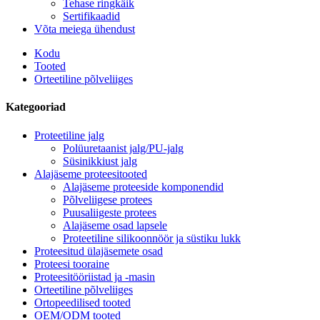
Tehase ringkäik
Sertifikaadid
Võta meiega ühendust
Kodu
Tooted
Orteetiline põlveliiges
Kategooriad
Proteetiline jalg
Polüuretaanist jalg/PU-jalg
Süsinikkiust jalg
Alajäseme proteesitooted
Alajäseme proteeside komponendid
Põlveliigese protees
Puusaliigeste protees
Alajäseme osad lapsele
Proteetiline silikoonnöör ja süstiku lukk
Proteesitud ülajäsemete osad
Proteesi tooraine
Proteesitööriistad ja -masin
Orteetiline põlveliiges
Ortopeedilised tooted
OEM/ODM tooted